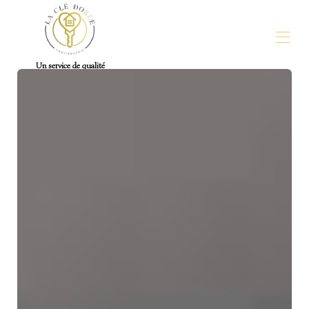
Un service de qualité
La Clé Dorée - Conciergerie La Rochelle Ile de Ré
Toutes les propriétés
▾
Contactez-nous
Pour les Propriétaires