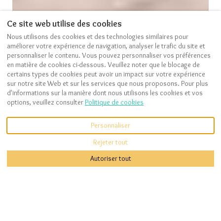
Ce site web utilise des cookies
Nous utilisons des cookies et des technologies similaires pour
améliorer votre expérience de navigation, analyser le trafic du site et
personnaliser le contenu. Vous pouvez personnaliser vos préférences
VOIR PLUS DE PHOTOS
en matière de cookies ci-dessous. Veuillez noter que le blocage de
certains types de cookies peut avoir un impact sur votre expérience
sur notre site Web et sur les services que nous proposons. Pour plus
d'informations sur la manière dont nous utilisons les cookies et vos
options, veuillez consulter
Politique de cookies
Description
Photos
Équipements
Emplacement
Tarifs
Disponibilités
Personnaliser
Rejeter tout
€NaN
À partir de
par nuitée
Réservez maintenant
Maison de Vacances
0609894067
Autoriser tout
Magnifique Villa La
Palmeraie