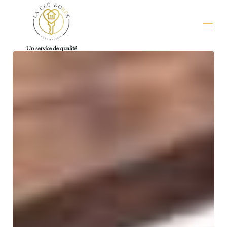
Un service de qualité
La Clé Dorée - Conciergerie La Rochelle Ile de Ré
Toutes les propriétés
▾
Contactez-nous
Pour les Propriétaires