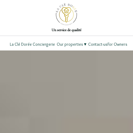
Un service de qualité
▾
La Clé Dorée Conciergerie
Our properties
Contact-us
For Owners