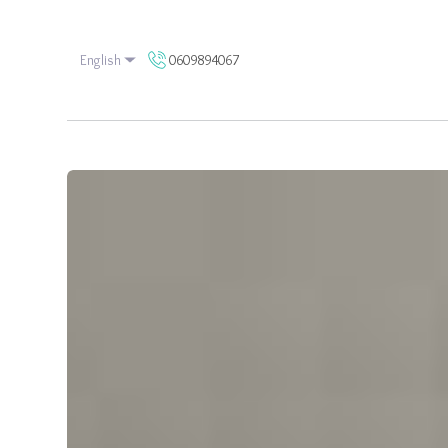
0609894067
English