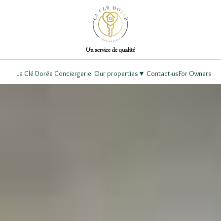
Un service de qualité
▾
La Clé Dorée Conciergerie
Our properties
Contact-us
For Owners