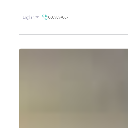
0609894067
English